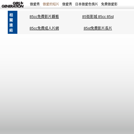
做愛秀
做愛的短片
做愛秀
日本做愛色情片
免費做愛影
相
85cc免費影片觀看
85街影城 85cc 85st
關
連
85cc免費成人片網
85st免費影片長片
結